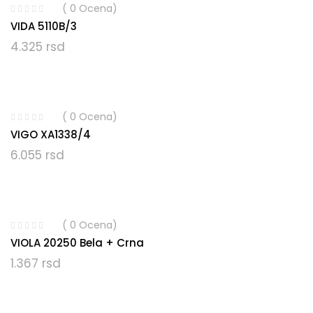
( 0 Ocena)
VIDA 5110B/3
4.325
rsd
( 0 Ocena)
VIGO XA1338/4
6.055
rsd
( 0 Ocena)
VIOLA 20250 Bela + Crna
1.367
rsd