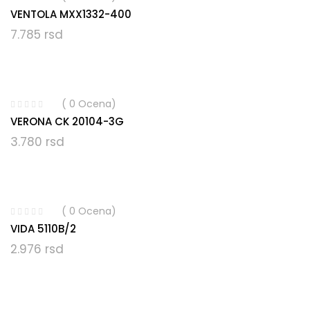
VENTOLA MXX1332-400
7.785
rsd
( 0 Ocena)
VERONA CK 20104-3G
3.780
rsd
( 0 Ocena)
VIDA 5110B/2
2.976
rsd