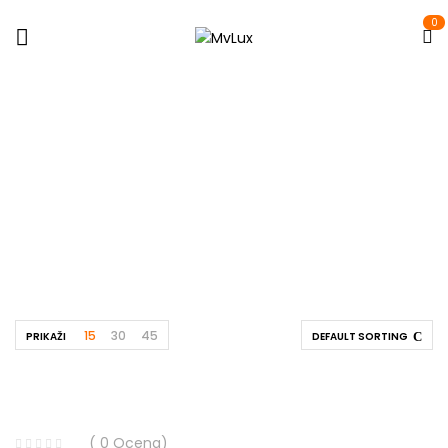
0
Shop
Početna
Prodavnica
Strana 37
15
30
45
PRIKAŽI
DEFAULT SORTING
( 0 Ocena)