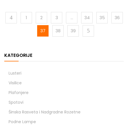
1
2
3
…
34
35
36
37
38
39
KATEGORIJE
Lusteri
Visilice
Plafonjere
Spotovi
Šinska Rasveta i Nadgradne Rozetne
Podne Lampe