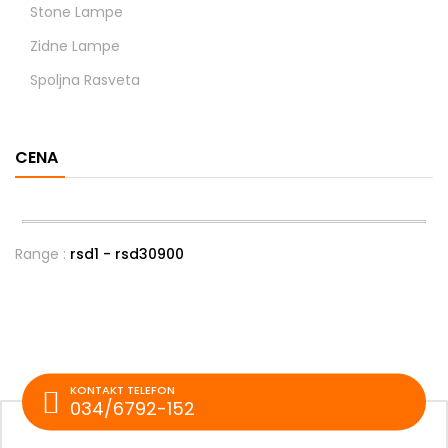
Stone Lampe
Zidne Lampe
Spoljna Rasveta
CENA
Range :
rsd
1
- rsd
30900
KONTAKT TELEFON
034/6792-152