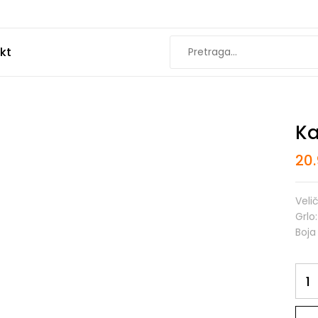
kt
Ka
20
Veli
Grlo:
Boja 