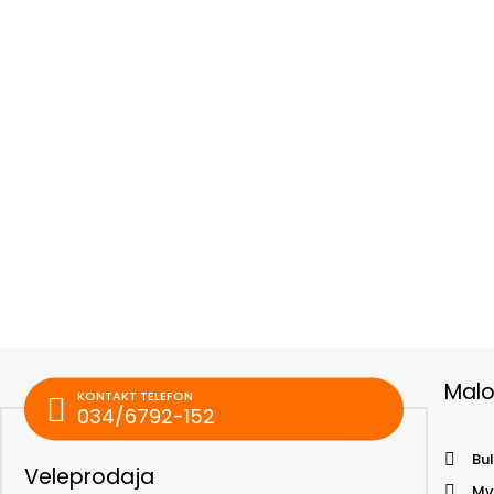
Mal
KONTAKT TELEFON
034/6792-152
Bul
Veleprodaja
Mv