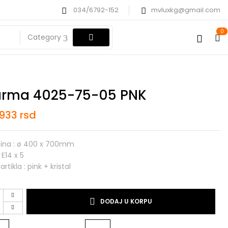
034/6792-152
mvluxkg@gmail.com
0
Category
rma 4025-75-05 PNK
.933
rsd
čina : ø 400 x 700mm
 E14 x 5
artikla : pink + kristal
DODAJ U KORPU