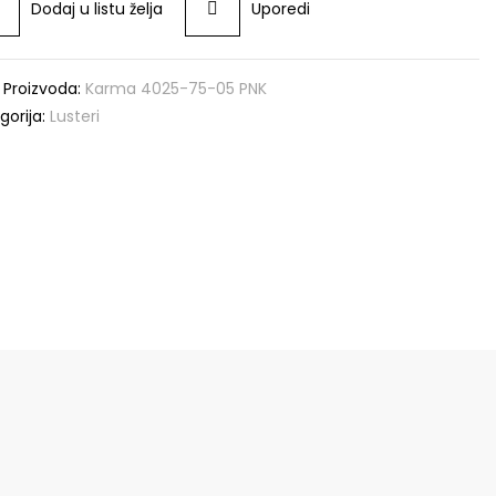
Dodaj u listu želja
Uporedi
a Proizvoda:
Karma 4025-75-05 PNK
gorija:
Lusteri