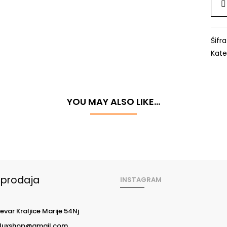
Šifr
Kate
YOU MAY ALSO LIKE…
oprodaja
INSTAGRAM
evar Kraljice Marije 54Nj
luxshop@gmail.com