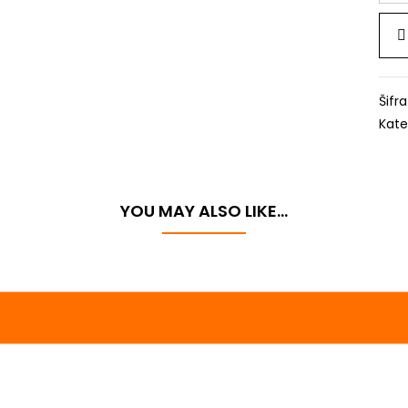
505
51
HR
koli
Šifr
Kate
YOU MAY ALSO LIKE…