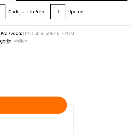
3
Dodaj u listu želja
Uporedi
OM
čina
a Proizvoda:
LUND 5550 5053 51 HROM
gorija:
Visilice