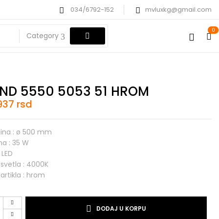
034/6792-152
mvluxkg@gmail.com
0
Category
ND 5550 5053 51 HROM
.937
rsd
čina : ø 500 mm
na : 35 W
: LED
 svetla : 4000K
 artikla : hrom
D
DODAJ U KORPU
0