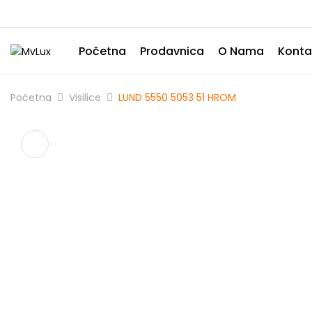
Početna
Prodavnica
O Nama
Konta
Početna
Visilice
LUND 5550 5053 51 HROM