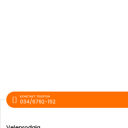
KONTAKT TELEFON
034/6792-152
Veleprodaja