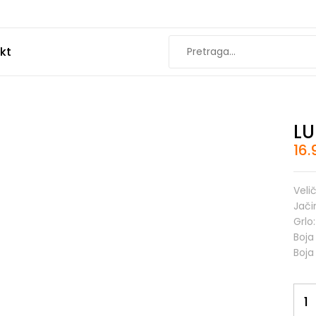
kt
LU
16
Veli
Jači
Grlo
Boja
Boja
LUN
555