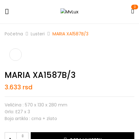
0
Početna
Lusteri
MARIA XA1587B/3
MARIA XA1587B/3
3.633
rsd
Veličina : 570 x 130 x 280 mm
Grlo: E27 x 3
Boja artikla : crna + zlato