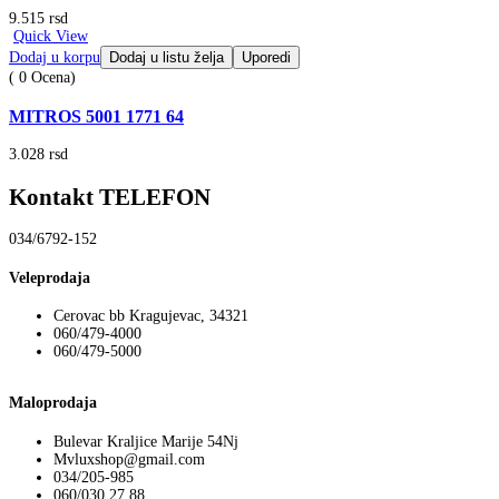
9.515
rsd
Quick View
Dodaj u korpu
Dodaj u listu želja
Uporedi
( 0 Ocena)
MITROS 5001 1771 64
3.028
rsd
Kontakt TELEFON
034/6792-152
Veleprodaja
Cerovac bb Kragujevac, 34321
060/479-4000
060/479-5000
Maloprodaja
Bulevar Kraljice Marije 54Nj
Mvluxshop@gmail.com
034/205-985
060/030 27 88