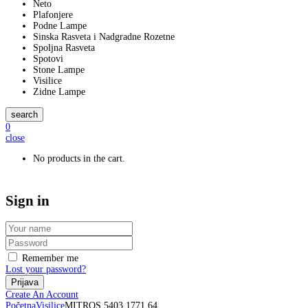
Neto
Plafonjere
Podne Lampe
Sinska Rasveta i Nadgradne Rozetne
Spoljna Rasveta
Spotovi
Stone Lampe
Visilice
Zidne Lampe
search
0
close
No products in the cart.
Sign in
Remember me
Lost your password?
Create An Account
Početna
Visilice
MITROS 5403 1771 64