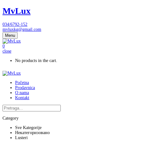
MvLux
034/6792-152
mvluxkg@gmail.com
Menu
0
close
No products in the cart.
Početna
Prodavnica
O nama
Kontakt
Category
Sve Kategorije
Некатегоризовано
Lusteri