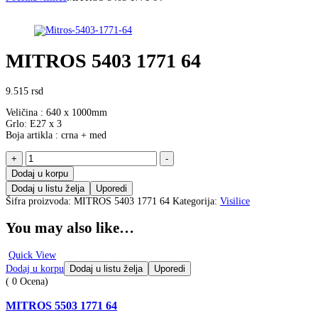
MITROS 5403 1771 64
9.515
rsd
Veličina : 640 x 1000mm
Grlo: E27 x 3
Boja artikla : crna + med
MITROS
+
-
5403
Dodaj u korpu
1771
Dodaj u listu želja
Uporedi
64
Šifra proizvoda:
količina
MITROS 5403 1771 64
Kategorija:
Visilice
You may also like…
Quick View
Dodaj u korpu
Dodaj u listu želja
Uporedi
( 0 Ocena)
MITROS 5503 1771 64