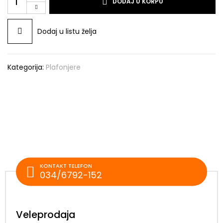
DODAJ U KORPU
Dodaj u listu želja
Kategorija:
Plafonjere
KONTAKT TELEFON
034/6792-152
Veleprodaja