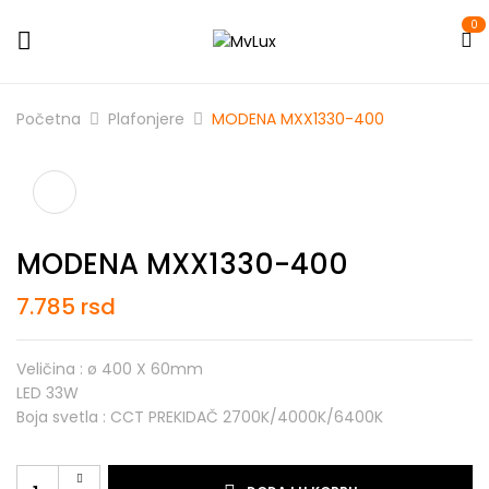
0
Početna
Plafonjere
MODENA MXX1330-400
MODENA MXX1330-400
7.785
rsd
Veličina : ø 400 X 60mm
LED 33W
Boja svetla : CCT PREKIDAČ 2700K/4000K/6400K