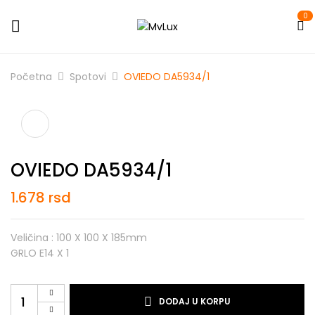
0
Početna
Spotovi
OVIEDO DA5934/1
OVIEDO DA5934/1
1.678
rsd
Veličina : 100 X 100 X 185mm
GRLO E14 X 1
DODAJ U KORPU