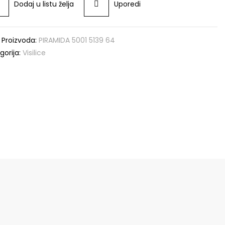
Dodaj u listu želja
Uporedi
a Proizvoda:
PIRAMIDA 5001 5139 64
gorija:
Visilice