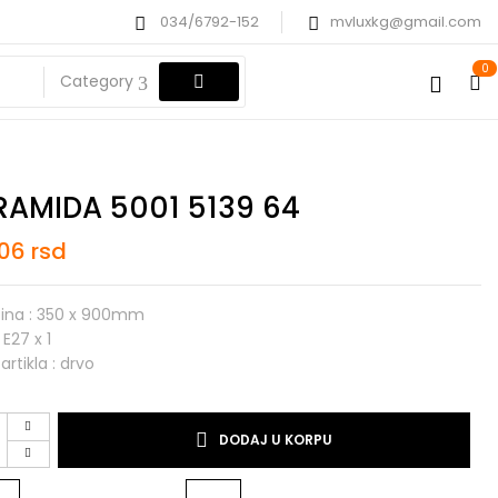
034/6792-152
mvluxkg@gmail.com
0
Category
RAMIDA 5001 5139 64
806
rsd
čina : 350 x 900mm
 E27 x 1
artikla : drvo
DODAJ U KORPU