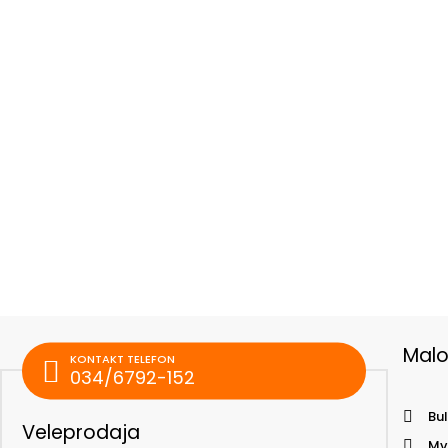
Mal
KONTAKT TELEFON
034/6792-152
Bul
Veleprodaja
Mv