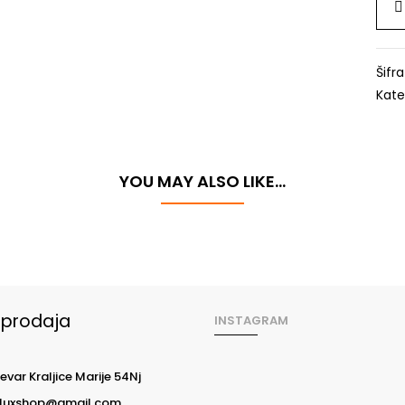
Šifr
Kate
YOU MAY ALSO LIKE…
oprodaja
INSTAGRAM
evar Kraljice Marije 54Nj
luxshop@gmail.com