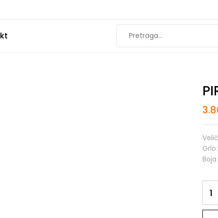
kt
PI
3.
Veli
Grlo:
Boja 