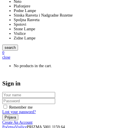
Neto
Plafonjere
Podne Lampe
Sinska Rasveta i Nadgradne Rozetne
Spoljna Rasveta
Spotovi
Stone Lampe
Visilice
Zidne Lampe
search
0
close
No products in the cart.
Sign in
Remember me
Lost your password?
Create An Account
Početna
Visilice
PRIZMA 5001 1159 64