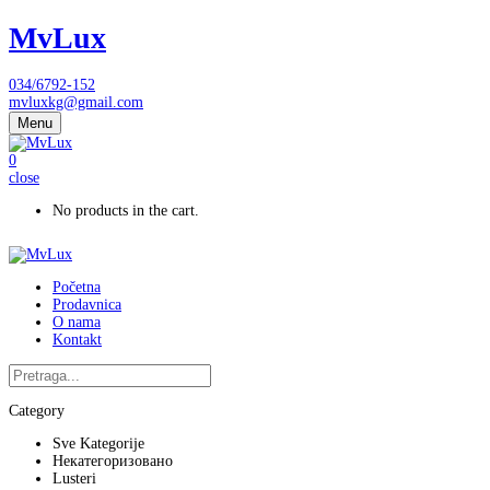
MvLux
034/6792-152
mvluxkg@gmail.com
Menu
0
close
No products in the cart.
Početna
Prodavnica
O nama
Kontakt
Category
Sve Kategorije
Некатегоризовано
Lusteri