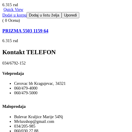
6.315
rsd
Quick View
Dodaj u korpu
Dodaj u listu želja
Uporedi
( 0 Ocena)
PRIZMA 5503 1159 64
6.315
rsd
Kontakt TELEFON
034/6792-152
Veleprodaja
Cerovac bb Kragujevac, 34321
060/479-4000
060/479-5000
Maloprodaja
Bulevar Kraljice Marije 54Nj
Mvluxshop@gmail.com
034/205-985
060/030 27 88