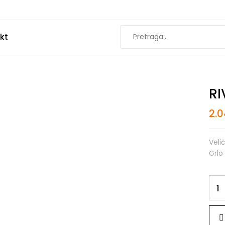
kt
RI
2.
Veli
Grlo