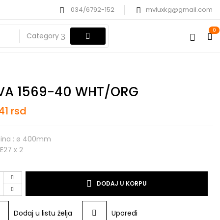
034/6792-152
mvluxkg@gmail.com
0
Category
VA 1569-40 WHT/ORG
041
rsd
čina : ø 400mm
 E27 x 2
DODAJ U KORPU
Dodaj u listu želja
Uporedi