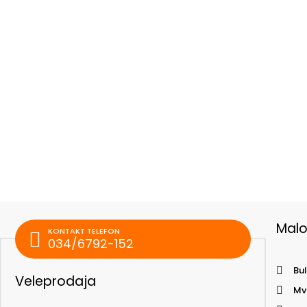
Mal
KONTAKT TELEFON
034/6792-152
Bul
Veleprodaja
Mv