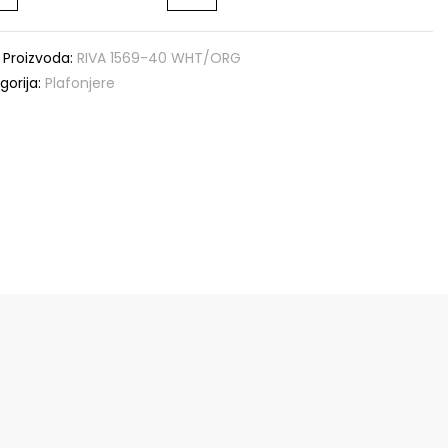
a Proizvoda:
RIVA 1569-40 WHT/ORG
gorija:
Plafonjere