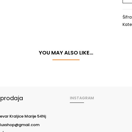
Šifr
Kate
YOU MAY ALSO LIKE…
oprodaja
INSTAGRAM
evar Kraljice Marije 54Nj
luxshop@gmail.com