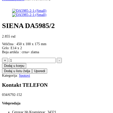
SIENA DA5985/2
2.855
rsd
Veličina : 450 x 100 x 175 mm
Grlo: E14 x 2
Boja artikla : crna+ zlatna
SIENA
+
-
DA5985/2
Dodaj u korpu
količina
Dodaj u listu želja
Uporedi
Kategorija:
Spotovi
Kontakt TELEFON
034/6792-152
Veleprodaja
Cerovac bb Kragujevac, 34321