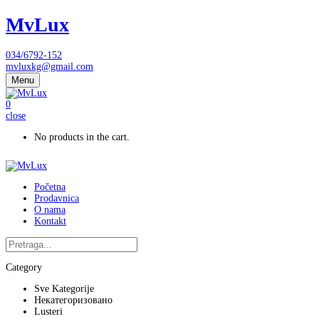
MvLux
034/6792-152
mvluxkg@gmail.com
Menu
0
close
No products in the cart.
Početna
Prodavnica
O nama
Kontakt
Category
Sve Kategorije
Некатегоризовано
Lusteri