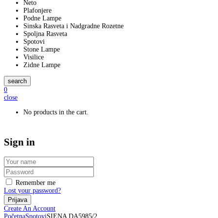
Neto
Plafonjere
Podne Lampe
Sinska Rasveta i Nadgradne Rozetne
Spoljna Rasveta
Spotovi
Stone Lampe
Visilice
Zidne Lampe
search
0
close
No products in the cart.
Sign in
Remember me
Lost your password?
Create An Account
Početna
Spotovi
SIENA DA5985/2