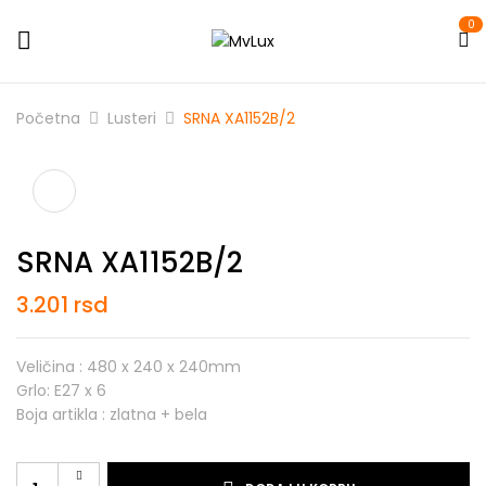
0
Početna
Lusteri
SRNA XA1152B/2
SRNA XA1152B/2
3.201
rsd
Veličina : 480 x 240 x 240mm
Grlo: E27 x 6
Boja artikla : zlatna + bela
SRNA