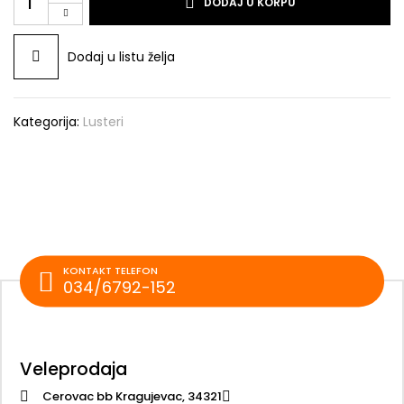
DODAJ U KORPU
XA1152B/2
količina
Dodaj u listu želja
Kategorija:
Lusteri
KONTAKT TELEFON
034/6792-152
Veleprodaja
Cerovac bb Kragujevac, 34321