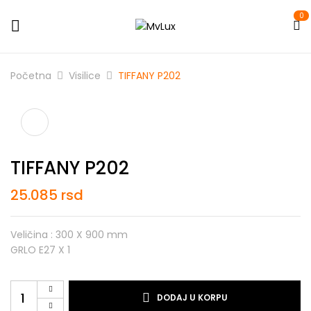
0
Početna
Visilice
TIFFANY P202
TIFFANY P202
25.085
rsd
Veličina : 300 X 900 mm
GRLO E27 X 1
TIFFANY
DODAJ U KORPU
P202