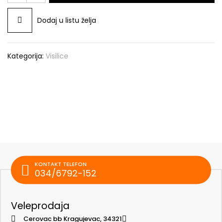
količina
Dodaj u listu želja
Kategorija:
Visilice
KONTAKT TELEFON
034/6792-152
Veleprodaja
Cerovac bb Kragujevac, 34321