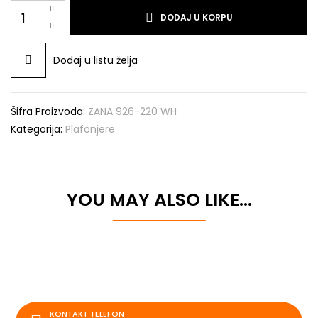
ZANA
DODAJ U KORPU
926-
220
WH
Dodaj u listu želja
količina
Šifra Proizvoda:
ZANA 926-220 WH
Kategorija:
Plafonjere
YOU MAY ALSO LIKE…
KONTAKT TELEFON