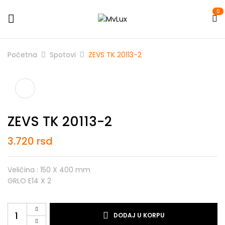
0
Početna
Spotovi
ZEVS TK 20113-2
ZEVS TK 20113-2
3.720
rsd
Veličina : 150 X 400 mm
GRLO E14 X 2
DODAJ U KORPU