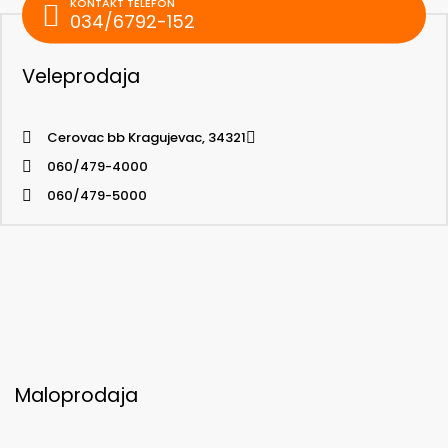
KONTAKT TELEFON
034/6792-152
Veleprodaja
Cerovac bb Kragujevac, 34321
060/479-4000
060/479-5000
Maloprodaja