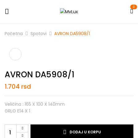
0
Početna
Spotovi
AVRON DA5908/1
AVRON DA5908/1
1.704
rsd
Veličina : 165 X 100 X 140mm
GRLO E14 X 1
DODAJ U KORPU