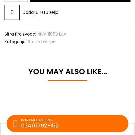
LILA
količina
Dodaj u listu želja
Šifra Proizvoda:
NIVA 1108B LILA
Kategorija:
Stone Lampe
YOU MAY ALSO LIKE…
KONTAKT TELEFON
034/6792-152