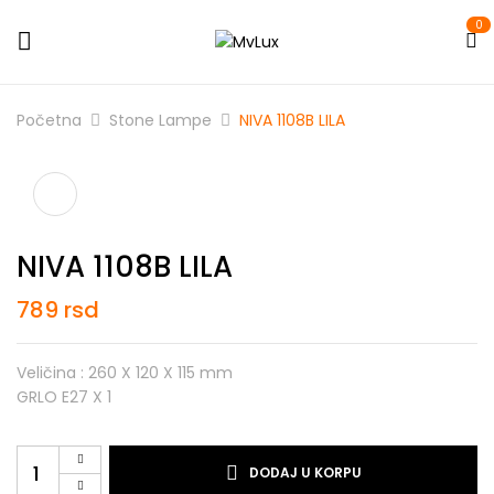
0
Početna
Stone Lampe
NIVA 1108B LILA
NIVA 1108B LILA
789
rsd
Veličina : 260 X 120 X 115 mm
GRLO E27 X 1
NIVA
DODAJ U KORPU
1108B