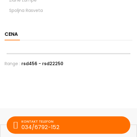
Zidne Lampe
Spoljna Rasveta
CENA
Range :
rsd
456
- rsd
22250
KONTAKT TELEFON
034/6792-152