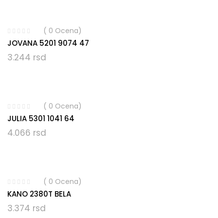
( 0 Ocena)
JOVANA 5201 9074 47
3.244
rsd
( 0 Ocena)
JULIA 5301 1041 64
4.066
rsd
( 0 Ocena)
KANO 2380T BELA
3.374
rsd