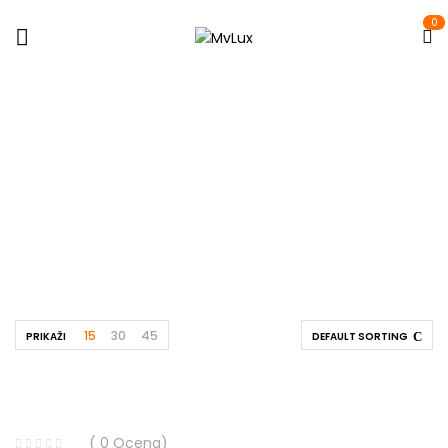
0
Stone Lampe
Početna
Stone Lampe
15
30
45
PRIKAŽI
DEFAULT SORTING
( 0 Ocena)