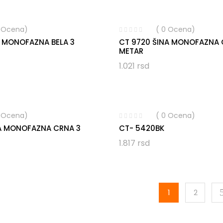
0 Ocena)
( 0 Ocena)
A MONOFAZNA BELA 3
CT 9720 ŠINA MONOFAZNA 
METAR
1.021
rsd
0 Ocena)
( 0 Ocena)
NA MONOFAZNA CRNA 3
CT- 5420BK
1.817
rsd
1
2