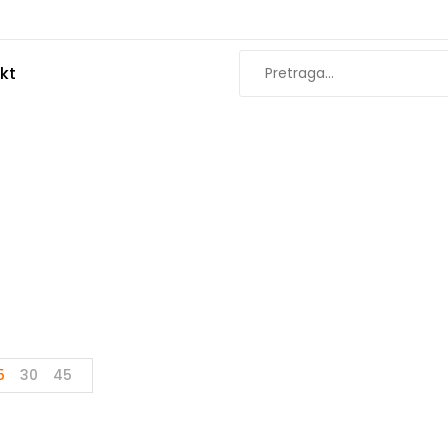
kt
sveta I Nadgrad
Početna
Sinska Rasveta i Nadgradne Rozetne
5
30
45