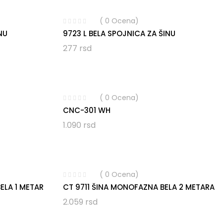
( 0 Ocena)
NU
9723 L BELA SPOJNICA ZA ŠINU
277
rsd
( 0 Ocena)
CNC-301 WH
1.090
rsd
( 0 Ocena)
ELA 1 METAR
CT 9711 ŠINA MONOFAZNA BELA 2 METARA
2.059
rsd