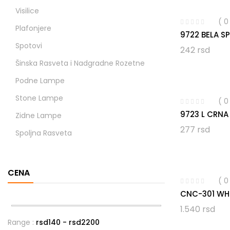
Visilice
( 
Plafonjere
9722 BELA S
Spotovi
242
rsd
Šinska Rasveta i Nadgradne Rozetne
Podne Lampe
Stone Lampe
( 
9723 L CRNA
Zidne Lampe
277
rsd
Spoljna Rasveta
CENA
( 
CNC-301 WH
1.540
rsd
Range :
rsd
140
- rsd
2200