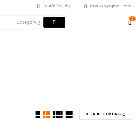
034/6792-152
mvluxkg@gmail.com
0
Category
ne Rozetne
DEFAULT SORTING