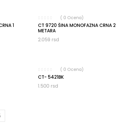
( 0 Ocena)
CRNA 1
CT 9720 ŠINA MONOFAZNA CRNA 2
METARA
2.059
rsd
( 0 Ocena)
CT- 5421BK
1.500
rsd