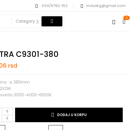
034/6792-152
mvluxkg@gmail.com
0
Category
TRA C9301-380
806
rsd
čina : ø 380mm
12X2W
 svetla 3000-4000-6500K
DODAJ U KORPU