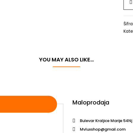
Šifr
Kate
YOU MAY ALSO LIKE…
Maloprodaja
Bulevar Kraljice Marije 54Nj
Mvluxshop@gmail.com