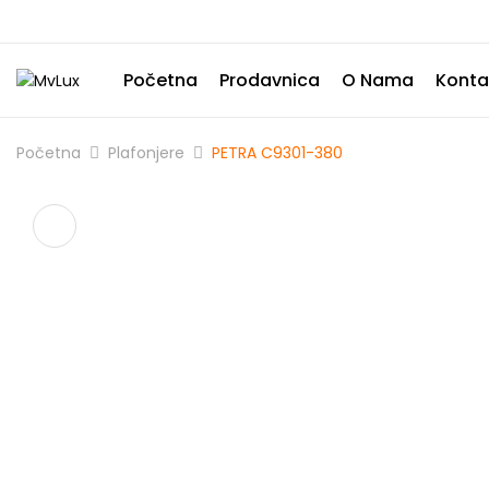
Početna
Prodavnica
O Nama
Konta
Početna
Plafonjere
PETRA C9301-380