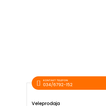
KONTAKT TELEFON
034/6792-152
Veleprodaja