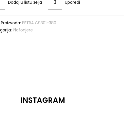
Dodaj u listu želja
Uporedi
a Proizvoda:
PETRA C9301-380
gorija:
Plafonjere
INSTAGRAM