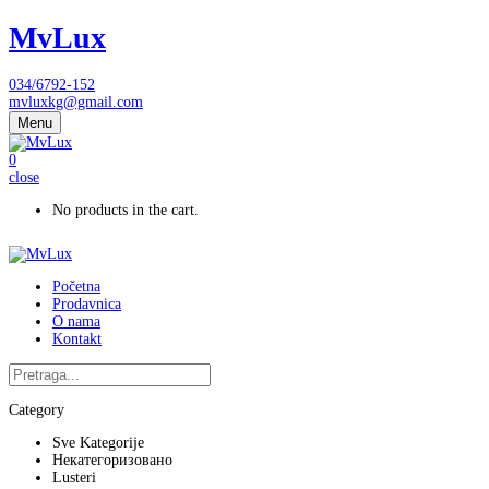
MvLux
034/6792-152
mvluxkg@gmail.com
Menu
0
close
No products in the cart.
Početna
Prodavnica
O nama
Kontakt
Category
Sve Kategorije
Некатегоризовано
Lusteri