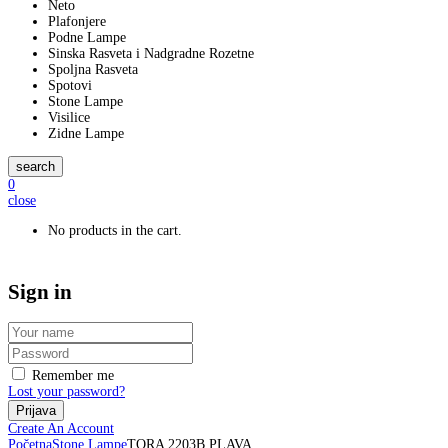
Neto
Plafonjere
Podne Lampe
Sinska Rasveta i Nadgradne Rozetne
Spoljna Rasveta
Spotovi
Stone Lampe
Visilice
Zidne Lampe
search
0
close
No products in the cart.
Sign in
Remember me
Lost your password?
Create An Account
Početna
Stone Lampe
TORA 2203B PLAVA